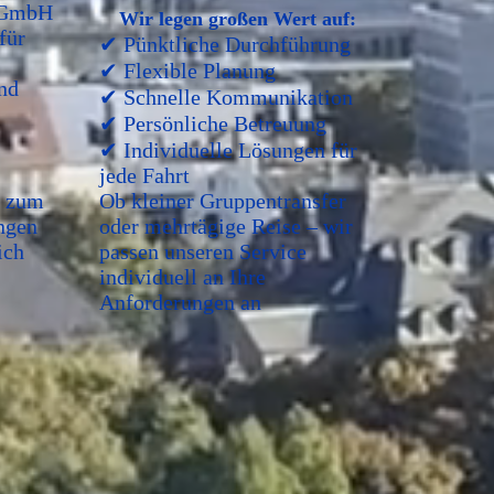
 GmbH
Wir legen großen Wert auf:
für
✔ Pünktliche Durchführung
✔ Flexible Planung
und
✔ Schnelle Kommunikation
✔ Persönliche Betreuung
✔ Individuelle Lösungen für
jede Fahrt
r zum
Ob kleiner Gruppentransfer
ngen
oder mehrtägige Reise – wir
ich
passen unseren Service
individuell an Ihre
Anforderungen an