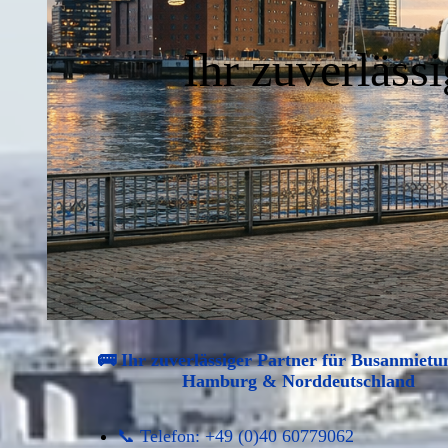
Ihr zuverläss
🚌 Ihr zuverlässiger Partner für Busanmietu
Hamburg & Norddeutschland
📞 Telefon: +49 (0)40 60779062