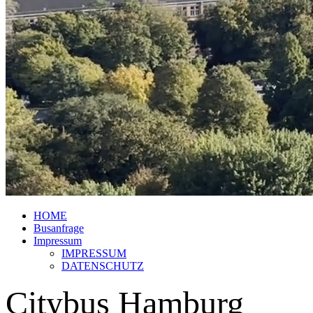
HOME
Busanfrage
Impressum
IMPRESSUM
DATENSCHUTZ
Citybus Hamburg